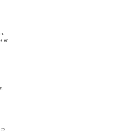
en.
te en
s
n.
ses