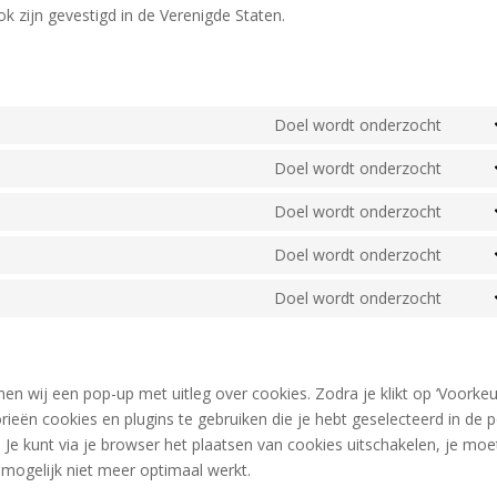
 zijn gevestigd in de Verenigde Staten.
Doel wordt onderzocht
Cons
to
Doel wordt onderzocht
Cons
servi
to
Doel wordt onderzocht
googl
Cons
servi
fonts
to
Doel wordt onderzocht
googl
Cons
servi
map
to
Doel wordt onderzocht
yout
Cons
servi
to
linke
servi
diver
nen wij een pop-up met uitleg over cookies. Zodra je klikt op ‘Voorke
eën cookies en plugins te gebruiken die je hebt geselecteerd in de 
 Je kunt via je browser het plaatsen van cookies uitschakelen, je moe
mogelijk niet meer optimaal werkt.