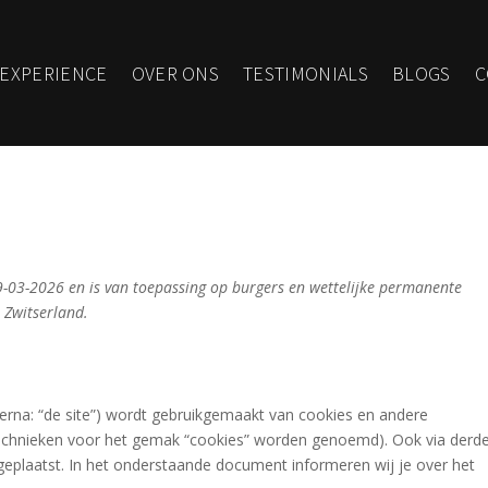
 EXPERIENCE
OVER ONS
TESTIMONIALS
BLOGS
C
09-03-2026 en is van toepassing op burgers en wettelijke permanente
 Zwitserland.
ierna: “de site”) wordt gebruikgemaakt van cookies en andere
 technieken voor het gemak “cookies” worden genoemd). Ook via derd
geplaatst. In het onderstaande document informeren wij je over het