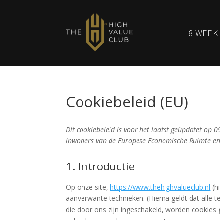
8-WEEK
Cookiebeleid (EU)
Dit cookiebeleid is voor het laatst geüpdatet op 
inwoners van de Europese Economische Ruimte en
1. Introductie
Op onze site,
https://www.thehighvalueclub.nl
(h
aanverwante technieken. (Hierna geldt dat alle
die door ons zijn ingeschakeld, worden cookies 