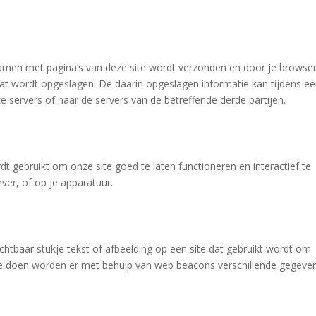
samen met pagina’s van deze site wordt verzonden en door je browse
aat wordt opgeslagen. De daarin opgeslagen informatie kan tijdens e
servers of naar de servers van de betreffende derde partijen.
t gebruikt om onze site goed te laten functioneren en interactief te
er, of op je apparatuur.
ichtbaar stukje tekst of afbeelding op een site dat gebruikt wordt om
t te doen worden er met behulp van web beacons verschillende gegeve