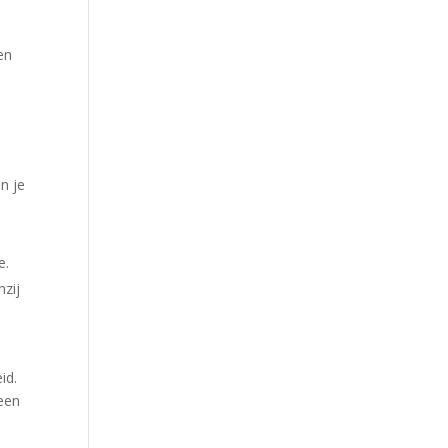
en
n je
e.
zij
id.
 een