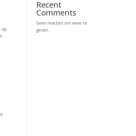
Recent
Comments
Geen reacties om weer te
r op
geven.
en
ns