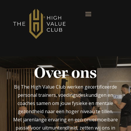
Over ons
Bij The High Value Club werken gecertificeerde
personal trainers, voedingsdeskundigen en
coaches samen om jouw fysieke en mentale
gezondheid naar een hoger niveau te tillen.
Met jarenlange ervaring en een onvermoeibare
passie voor uitmuntendheid, zetten wij ons in